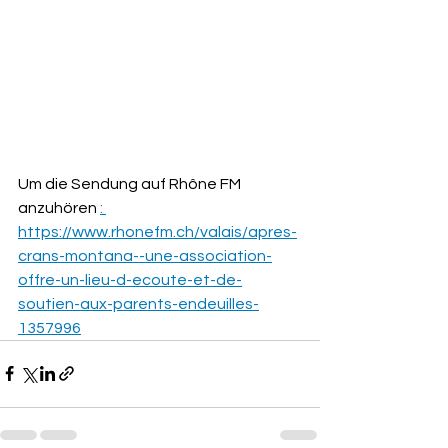
Um die Sendung auf Rhône FM 
anzuhören 
: 
https://www.rhonefm.ch/valais/apres-
crans-montana--une-association-
offre-un-lieu-d-ecoute-et-de-
soutien-aux-parents-endeuilles-
1357996