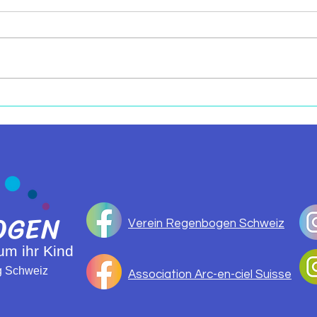
SCHON ZEHN JAHRE...
FAB
SCHON?
WEI
OGEN
Verein Regenbogen Schweiz
 um ihr Kind
ng Schweiz
Association Arc-en-ciel Suisse