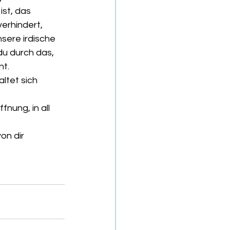
st, das 
erhindert, 
sere irdische 
du durch das, 
nt.
ltet sich 
nung, in all 
n dir 