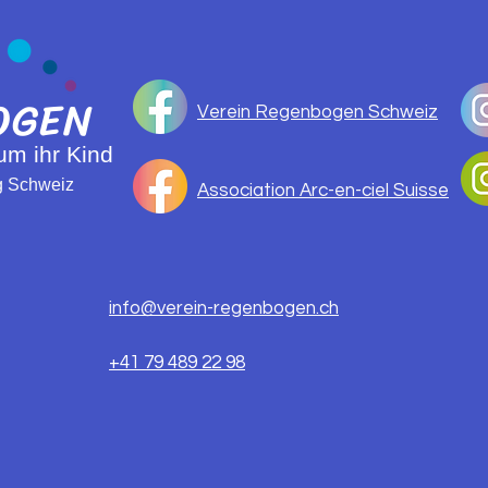
WAADTLÄNDISCHEN
PRÜ
SEELSORGERIN
VER
VÉRONIQUE JULIERAM 5.
JANUAR 2026,ZUM
GEDENKEN AN DIE OPFER
OGEN
DER TRAGÖDIE VON
Verein Regenbogen Schweiz
CRANS-MONTANA
 um ihr Kind
ng Schweiz
Association Arc-en-ciel Suisse
info@verein-regenbogen.ch
+41 79 489 22 98