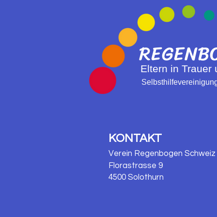
UND ZUR
UNTERSTÜTZUNG
REGENB
Eltern in Trauer
Selbsthilfevereinigu
KONTAKT
Verein Regenbogen
Schweiz
Florastrasse 9
4500 Solothurn