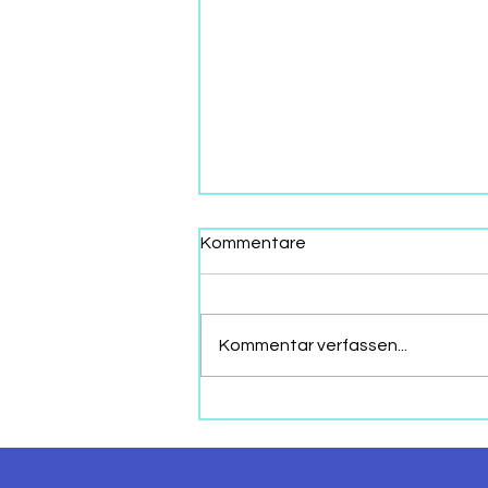
Kommentare
Kommentar verfassen...
AFTER CRANS-MONTANA:
EIN VERBAND BIETET
TRAUERNDEN ELTERN
EINEN ORT ZUM ZUHÖREN