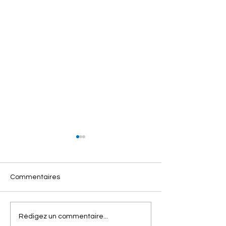
Commentaires
APRÈS CRANS-
PAROLES DE L
Rédigez un commentaire...