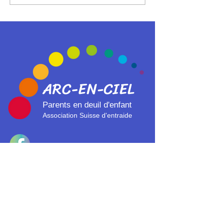
MONTANA : UNE
CHANSON « VO
ASSOCIATION OFFRE
DANSEZ ENCORE.
UN LIEU D'ÉCOUTE ET
ÉCRITES PAR
DE SOUTIEN AUX
L'AUMONIÈRE 
PARENTS ENDEUILLÉS
VÉRONIQUE JUL
JANVIER 2026, 
HOMMAGE AUX
VICTIMES DU 
CRANS-MONTA
ARC-EN-CI
EL
Parents en deuil d'enfant
Association Suisse d'entraide
Verein Regenbogen Schweiz
Association Arc-en-ciel
Suisse
Verein Regenbogen Schweiz