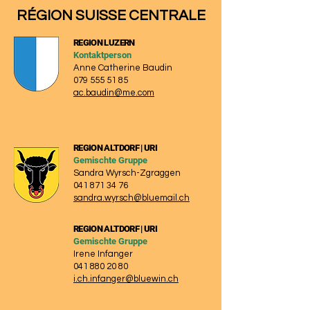
RÉGION SUISSE CENTRALE
REGION LUZERN
Kontaktperson
Anne Catherine Baudin
079 555 51 85
ac.baudin@me.com
REGION ALTDORF | URI
Gemischte Gruppe
Sandra Wyrsch-Zgraggen
041 871 34 76
sandra.wyrsch@bluemail.ch
REGION ALTDORF | URI
Gemischte Gruppe
Irene Infanger
041 880 20 80
i.ch.infanger@bluewin.ch