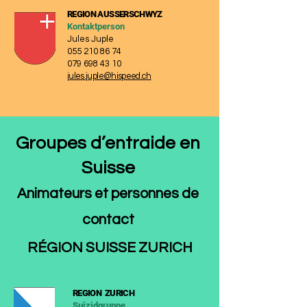
REGION AUSSERSCHWYZ
Kontaktperson
Jules Juple
055 210 86 74
079 698 43 10
jules.juple@hispeed.ch
Groupes d’entraide en
Suisse
Animateurs et
personn
es de
contact
RÉGION SUISSE ZURICH
REGION ZURICH
Suizidgrupp
e