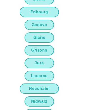
Fribourg
Genève
Glaris
Grisons
Jura
Lucerne
Neuchâtel
Nidwald