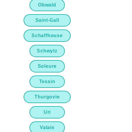
Obwald
Saint-Gall
Schaffhouse
Schwytz
Soleure
Tessin
Thurgovie
Uri
Valais