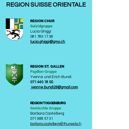
REGION SUISSE ORIENTALE
REGION CHUR
Suizidgrupp
e
Lucia Ghiggi
081 785 17 38
lucia.ghiggi@gmx.ch
REGION ST. GALLEN
Papillon-Gruppe
Yvonne und Erich Bundi
071 440 18 50
yvonne.bundi26@gmail.com
REGION TOGGENBURG
Gemischte Gruppe
Barbara Castelberg
071 988 57 31
barbara.castelberg@thurweb.ch