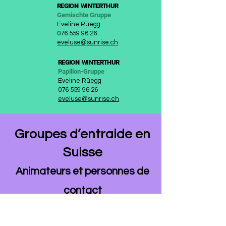
REGION
WINTERTHUR
Gemischte Gruppe
Eveline Rüegg
076 559 96 26
eveluse@sunrise.ch
REGION
WINTERTHUR
Papillon-Gruppe
Eveline Rüegg
076 559 96 26
eveluse@sunrise.ch
Groupes d’entraide en
Suisse
Animateurs et
personn
es de
contact
RÉGION DU NORD OUEST