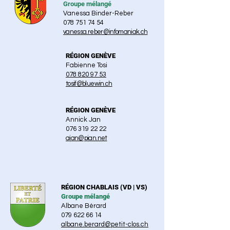
Groupe mélangé
Vanessa Binder-Reber
078 751 74 54
vanessa.reber@infomaniak.ch
RÉGION GENÈVE
Fabienne Tosi
078 820 97 53
tosif@bluewin.ch
RÉGION GENÈVE
Annick Jan
076 319 22 22
ajan@pjan.net
RÉGION CHABLAIS (VD | VS)
Groupe mélangé
Albane Bérard
079 622 66 14
albane.berard@petit-clos.ch