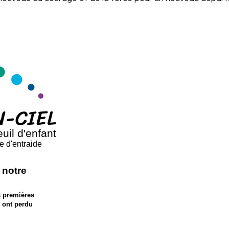
N-CIEL
uil d'enfant
e d'entraide
 notre
s premières
i ont perdu