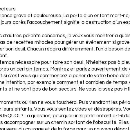
lecteurs
rience grave et douloureuse. La perte d’un enfant mort-né
ours après l’accouchement signifie la destruction d’un espo
c d’autres parents concernés, je veux vous montrer à quels
a pas de recettes miracles pour gérer un événement si gr
 son deuil. Chacun réagira différemment, l’un a besoin de
ant.
 temps nécessaire pour faire son deuil. N’hésitez pas à ple
rès un certain temps. Montrez et parlez ouvertement de 
t si c’est vous qui commencez à parler de votre bébé déc
nne intention, par exemple comment et combien de temps vou
nts et ne sont pas de bon secours. Ne vous laissez pas inf
moments où rien ne vous touchera. Puis viendront les péri
 leurs enfants. Vous vous sentez vides et désespérés. Vo
URQUOI ? La question, pourquoi un si petit enfant a-t-il dû
 accompagner sur un chemin sortant de l’obscurité. Elles 
nouveau du courage et de la force pour un nouveau départ