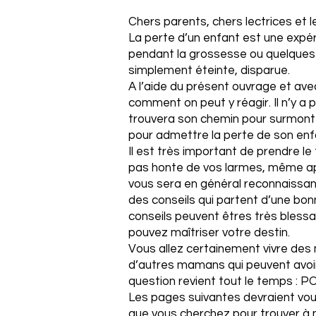
Chers parents, chers lectrices et 
La perte d’un enfant est une expé
pendant la grossesse ou quelques j
simplement éteinte, disparue.
A l’aide du présent ouvrage et ave
comment on peut y réagir. Il n’y 
trouvera son chemin pour surmonter
pour admettre la perte de son enf
Il est très important de prendre le
pas honte de vos larmes, même ap
vous sera en général reconnaissan
des conseils qui partent d’une bo
conseils peuvent êtres très blessa
pouvez maîtriser votre destin.
Vous allez certainement vivre des 
d’autres mamans qui peuvent avoir
question revient tout le temps : PO
Les pages suivantes devraient vous
que vous cherchez pour trouver à 