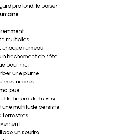
gard profond, le baiser
 humaine
paremment
e multiplies
le, chaque rameau
e un hochement de tête
que pour moi
omber une plume
le mes narines
 ma joue
t le timbre de ta voix
 une multitude persiste
s terrestres
tivement
illage un sourire