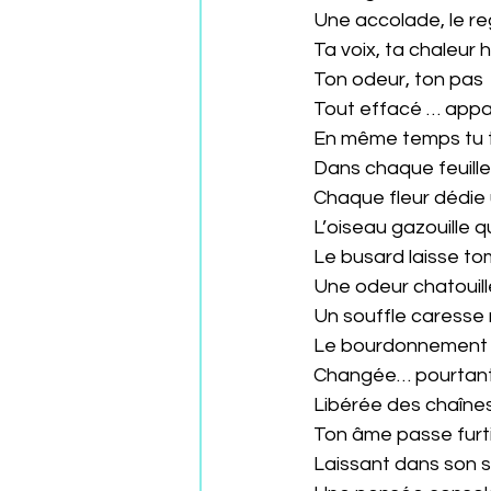
 Une accolade, le re
 Ta voix, ta chaleur
 Ton odeur, ton pas
 Tout effacé … ap
 En même temps tu t
 Dans chaque feuil
 Chaque fleur dédi
 L’oiseau gazouille 
 Le busard laisse t
 Une odeur chatouil
 Un souffle caresse
 Le bourdonnement e
 Changée… pourtant
 Libérée des chaîne
 Ton âme passe fur
 Laissant dans son s