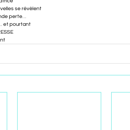
atrice
velles se révèlent
ande perte…
 et pourtant
RESSE
ant