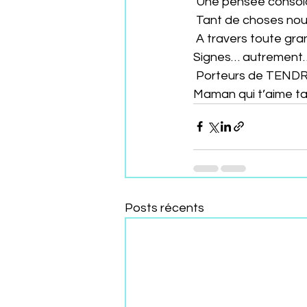
 Une pensée consol
 Tant de choses nou
 A travers toute gr
Signes… autrement…
 Porteurs de TEND
Maman qui t’aime t
Posts récents