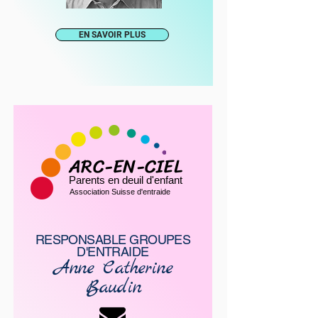
EN SAVOIR PLUS
ARC-EN-CIEL
Parents en deuil d'enfant
Association Suisse d'entraide
RESPONSABLE GROUPES
D'ENTRAIDE
Anne Catherine
Baudin