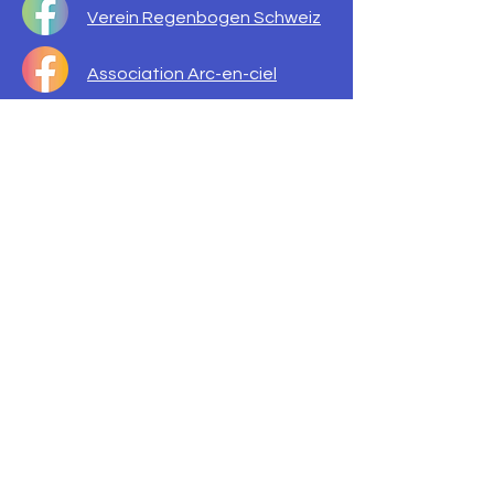
Verein Regenbogen Schweiz
Association Arc-en-ciel
Suisse
Verein Regenbogen Schweiz
Association Arc-en-ciel Suisse
CONTACT
Association arc en ciel
Florastrasse 9
4500 Solothurn
info@association-arc-en-ciel.ch
+41 79 489 22 98