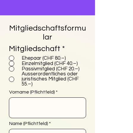
Mitgliedschaftsformu
lar
P
Mitgliedschaft
*
f
Ehepaar (CHF 80.–)
l
Einzelmitglied (CHF 40.–)
Passivmitglied (CHF 20.–)
i
Ausserordentliches oder
c
juristisches Mitglied (CHF
55.–)
h
Vorname (Pflichtfeld)
t
f
e
l
Name (Pflichtfeld)
d