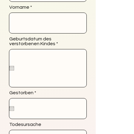
Vorname
Geburtsdatum des
r
verstorbenen Kindes
*
e
q
u
i
r
e
d
r
Gestorben
*
e
q
u
i
r
e
Todesursache
d