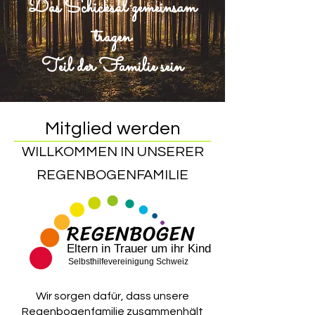
Das Schicksal gemeinsam
tragen
Teil der Familie sein
Mitglied werden
WILLKOMMEN IN UNSERER
REGENBOGENFAMILIE
REGENBOGEN
Eltern in Trauer um ihr Kind
Selbsthilfevereinigung Schweiz
Wir sorgen dafür, dass unsere
Regenbogenfamilie zusammenhält