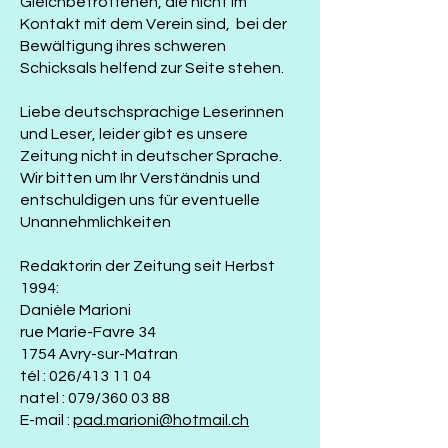
Gleichbetroffenen, die nicht im
Kontakt mit dem Verein sind, bei der
Bewältigung ihres schweren
Schicksals helfend zur Seite stehen.
Liebe deutschsprachige Leserinnen
und Leser, leider gibt es unsere
Zeitung nicht in deutscher Sprache.
Wir bitten um Ihr Verständnis und
entschuldigen uns für eventuelle
Unannehmlichkeiten
Redaktorin der Zeitung seit Herbst
1994:
Danièle Marioni
rue Marie-Favre 34
1754 Avry-sur-Matran
tél : 026/413 11 04
natel : 079/360 03 88
E-mail :
pad.marioni@hotmail.ch