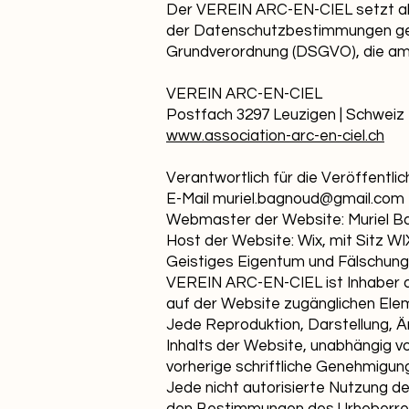
Der VEREIN ARC-EN-CIEL setzt al
der Datenschutzbestimmungen ge
Grundverordnung (DSGVO), die am 25
VEREIN ARC-EN-CIEL
Postfach 3297 Leuzigen | Schweiz 
www.association-arc-en-ciel.ch
Verantwortlich für die Veröffentli
E-Mail
muriel.bagnoud@gmail.com
Webmaster der Website: Muriel Ba
Host der Website: Wix, mit Sitz W
Geistiges Eigentum und Fälschun
VEREIN ARC-EN-CIEL ist Inhaber d
auf der Website zugänglichen Eleme
Jede Reproduktion, Darstellung, 
Inhalts der Website, unabhängig 
vorherige schriftliche Genehmig
Jede nicht autorisierte Nutzung d