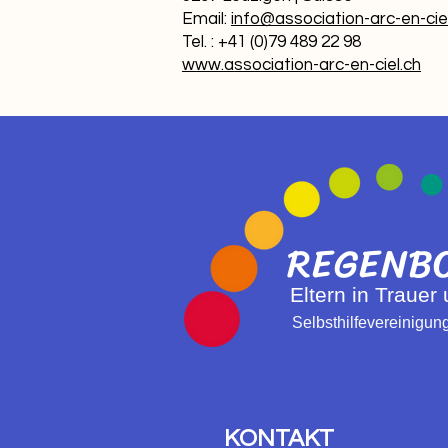
Email:
info@association-arc-en-cie
Tel. : +41 (0)79 489 22 98
www.association-arc-en-ciel.ch
REGENB
Eltern in Trauer
Selbsthilfevereinigu
KONTAKT