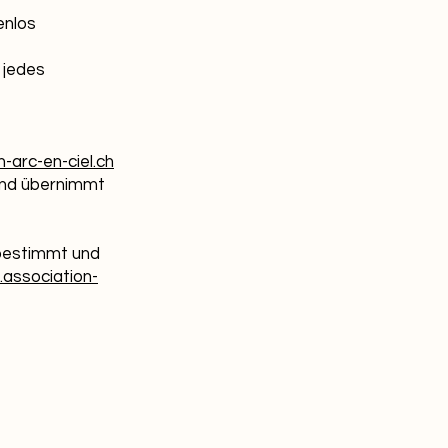
enlos
 jedes
-arc-en-ciel.ch
 und übernimmt
 bestimmt und
association-