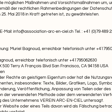
le möglichen Maßnahmen und Vorsichtsmaßnahmen um, um
mäß der rechtlichen Rahmenbedingungen der Datenschu
. Mai 2018 in Kraft getreten ist, zu gewährleisten.
E-Mail:
info@association-arc-en-ciel.ch
Tel. : +41 (0)79 489 
chung: Muriel Bagnoud, erreichbar telefonisch unter +41795
gnoud, erreichbar telefonisch unter +41795062630
IX 500 Terry A François Blvd San Francisco, CA 94158 USA
gen
er Rechte an geistigem Eigentum oder hat die Nutzungsre
nten, insbesondere: Texte, Bilder, Grafiken, Logo, Symbole
Änderung, Veröffentlichung, Anpassung von Teilen oder de
von der verwendeten Methode oder dem verwendeten Verfa
ung des Unternehmens VEREIN ARC-EN-CIEL untersagt.
er Website oder eines Teils davon wird als Fälschung betr