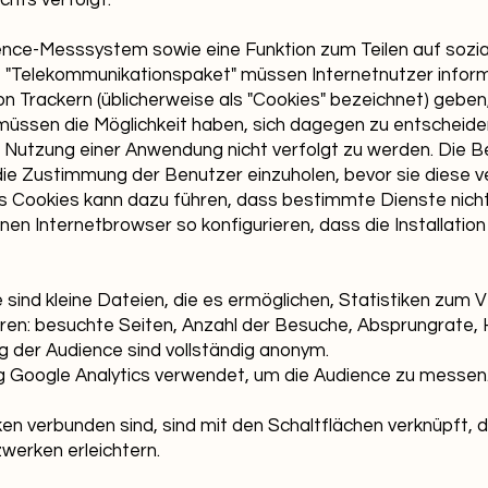
hts verfolgt.
ience-Messsystem sowie eine Funktion zum Teilen auf sozi
e "Telekommunikationspaket" müssen Internetnutzer infor
n Trackern (üblicherweise als "Cookies" bezeichnet) geben
müssen die Möglichkeit haben, sich dagegen zu entscheide
 Nutzung einer Anwendung nicht verfolgt zu werden. Die B
 die Zustimmung der Benutzer einzuholen, bevor sie diese 
es Cookies kann dazu führen, dass bestimmte Dienste nicht
nen Internetbrowser so konfigurieren, dass die Installatio
sind kleine Dateien, die es ermöglichen, Statistiken zum V
ren: besuchte Seiten, Anzahl der Besuche, Absprungrate, 
 der Audience sind vollständig anonym.
g Google Analytics verwendet, um die Audience zu messen
en verbunden sind, sind mit den Schaltflächen verknüpft, d
zwerken erleichtern.
e