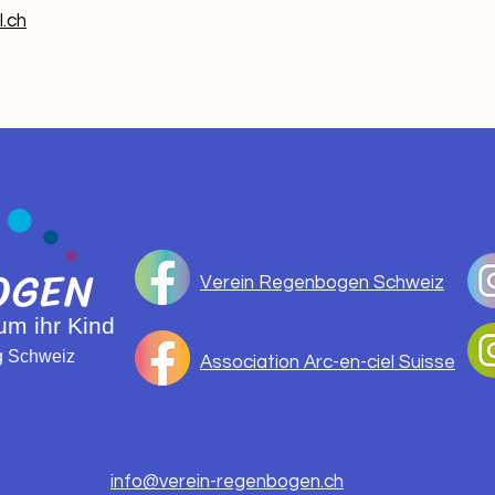
l.ch
OGEN
Verein Regenbogen Schweiz
 um ihr Kind
ng Schweiz
Association Arc-en-ciel Suisse
info@verein-regenbogen.ch