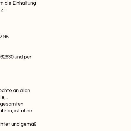
 die Einhaltung
tz-
22 98
062630 und per
chte an allen
,...
s gesamten
hren, ist ohne
achtet und gemäß