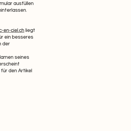
mular ausfüllen
interlassen.
-en-ciel.ch
liegt
ür ein besseres
h der
Namen seines
erscheint
für den Artikel