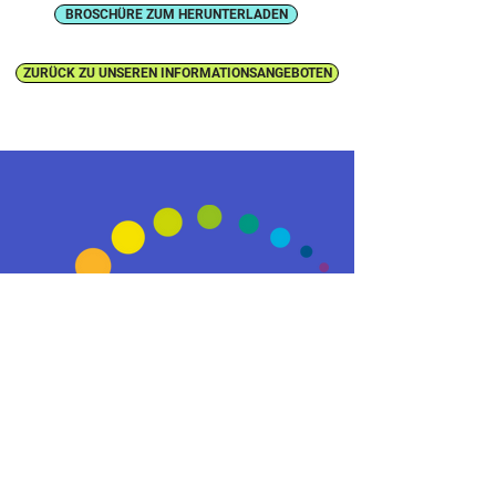
BROSCHÜRE ZUM HERUNTERLADEN
ZURÜCK ZU UNSEREN INFORMATIONSANGEBOTEN
REGENBOGEN
Eltern in Trauer um ihr Kind
Selbsthilfevereinigung Schweiz
Verein Regenbogen Schweiz
Association Arc-en-ciel