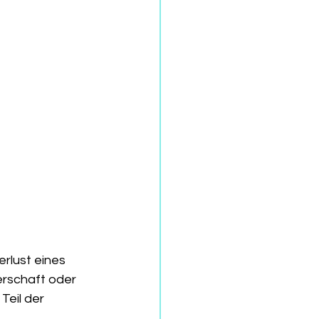
rlust eines 
rschaft oder 
eil der 