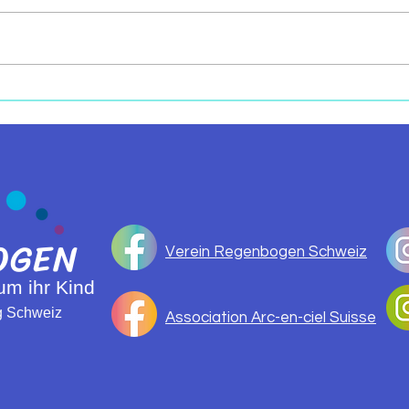
CHUV LAUSANNE:
GED
DENKMAL FÜR
VER
TRAUERNEDE ELTERN
OGEN
Verein Regenbogen Schweiz
 um ihr Kind
ng Schweiz
Association Arc-en-ciel Suisse